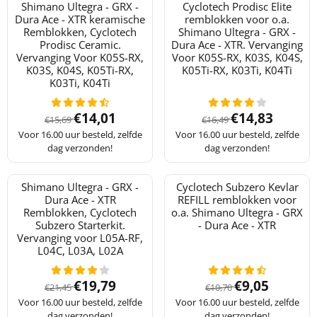
Shimano Ultegra - GRX -
Cyclotech Prodisc Elite
Dura Ace - XTR keramische
remblokken voor o.a.
Remblokken, Cyclotech
Shimano Ultegra - GRX -
Prodisc Ceramic.
Dura Ace - XTR. Vervanging
Vervanging Voor K05S-RX,
Voor K05S-RX, K03S, K04S,
K03S, K04S, K05Ti-RX,
K05Ti-RX, K03Ti, K04Ti
K03Ti, K04Ti
Van 15,69 voor 14,01
Van 16,49 voor 
€14,01
€14,83
€15,69
€16,49
Voor 16.00 uur besteld, zelfde
Voor 16.00 uur besteld, zelfde
dag verzonden!
dag verzonden!
Shimano Ultegra - GRX -
Cyclotech Subzero Kevlar
Dura Ace - XTR
REFILL remblokken voor
Remblokken, Cyclotech
o.a. Shimano Ultegra - GRX
Subzero Starterkit.
- Dura Ace - XTR
Vervanging voor L05A-RF,
L04C, L03A, L02A
Van 21,45 voor 19,79
Van 10,70 voor 
€19,79
€9,05
€21,45
€10,70
Voor 16.00 uur besteld, zelfde
Voor 16.00 uur besteld, zelfde
dag verzonden!
dag verzonden!