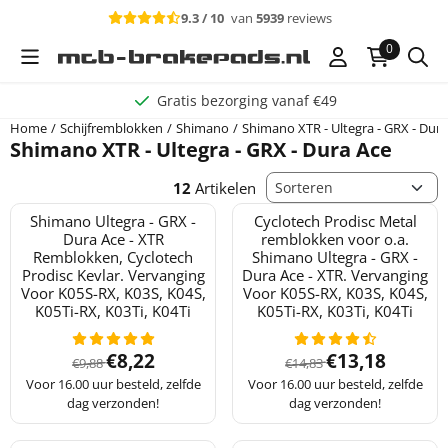
Cookievoorkeuren zijn beschikbaar. Kies instellingen of sta alle c
9.3 / 10
van
5939
reviews
0
Gratis bezorging vanaf €49
Home
/
Schijfremblokken
/
Shimano
/
Shimano XTR - Ultegra - GRX - Dura
Shimano XTR - Ultegra - GRX - Dura Ace
Sorteermethode
12
Artikelen
Shimano Ultegra - GRX -
Cyclotech Prodisc Metal
Dura Ace - XTR
remblokken voor o.a.
Remblokken, Cyclotech
Shimano Ultegra - GRX -
Prodisc Kevlar. Vervanging
Dura Ace - XTR. Vervanging
Voor K05S-RX, K03S, K04S,
Voor K05S-RX, K03S, K04S,
K05Ti-RX, K03Ti, K04Ti
K05Ti-RX, K03Ti, K04Ti
Van 9,88 voor 8,22
Van 14,83 voor 
€8,22
€13,18
€9,88
€14,83
Voor 16.00 uur besteld, zelfde
Voor 16.00 uur besteld, zelfde
dag verzonden!
dag verzonden!