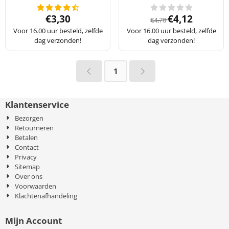
Prijs: 3,30
Van 4,70 voor 4
€3,30
€4,12
€4,70
Voor 16.00 uur besteld, zelfde
Voor 16.00 uur besteld, zelfde
dag verzonden!
dag verzonden!
1
Klantenservice
Bezorgen
Retourneren
Betalen
Contact
Privacy
Sitemap
Over ons
Voorwaarden
Klachtenafhandeling
Mijn Account