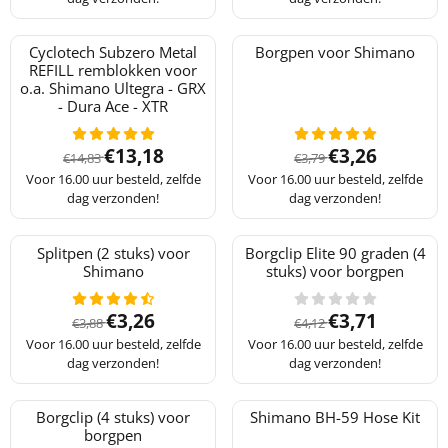
Cyclotech Subzero Metal
Borgpen voor Shimano
REFILL remblokken voor
o.a. Shimano Ultegra - GRX
- Dura Ace - XTR
Van 14,83 voor 13,18
Van 3,79 voor 3
€13,18
€3,26
€14,83
€3,79
Voor 16.00 uur besteld, zelfde
Voor 16.00 uur besteld, zelfde
dag verzonden!
dag verzonden!
Splitpen (2 stuks) voor
Borgclip Elite 90 graden (4
Shimano
stuks) voor borgpen
Van 3,88 voor 3,26
Van 4,12 voor 3
€3,26
€3,71
€3,88
€4,12
Voor 16.00 uur besteld, zelfde
Voor 16.00 uur besteld, zelfde
dag verzonden!
dag verzonden!
Borgclip (4 stuks) voor
Shimano BH-59 Hose Kit
borgpen