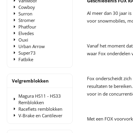
VanMoof
Geschiedenis FOX 
Cowboy
Al meer dan 30 jaar i
Surron
Stromer
voor snowmobiles, moto
Phatfour
Elvedes
Ouxi
Vanaf het moment dat 
Urban Arrow
Super73
waar Fox onderdelen v
Fatbike
Fox onderscheidt zich
Velgremblokken
resultaten te bereiken
voor in de concurrenti
Magura HS11 - HS33
Remblokken
Racefiets remblokken
V-Brake en Cantilever
Met een FOX voorvork o