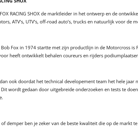
RACING SHOX
s FOX RACING SHOX de marktleider in het ontwerp en de ontwikk
rs, ATV’s, UTV’s, off-road auto’s, trucks en natuurlijk voor de 
Bob Fox in 1974 startte met zijn productlijn in de Motorcross is
oor heeft ontwikkelt behalen coureurs en rijders podiumplaatse
 dan ook doordat het technical developement team het hele jaar
. Dit wordt gedaan door uitgebreide onderzoeken en tests te doen 
e.
f demper ben je zeker van de beste kwaliteit die op de markt te 