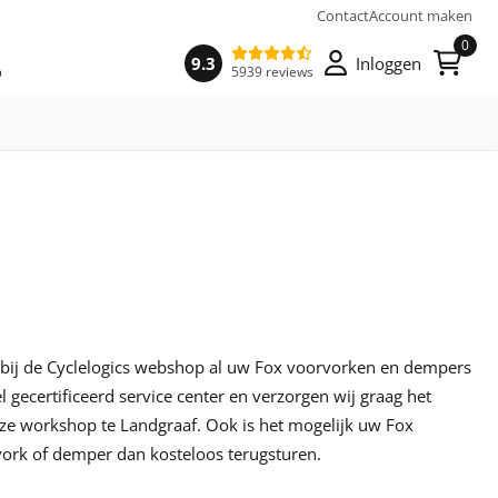
Contact
Account maken
0
9.3
Inloggen
5939 reviews
 u bij de Cyclelogics webshop al uw Fox voorvorken en dempers
el gecertificeerd service center en verzorgen wij graag het
e workshop te Landgraaf. Ook is het mogelijk uw Fox
vork of demper dan kosteloos terugsturen.