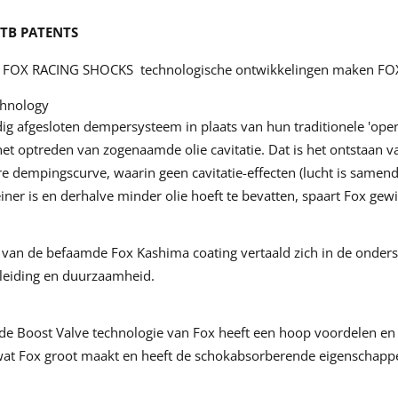
TB PATENTS
e FOX RACING SHOCKS technologische ontwikkelingen maken FOX 
echnology
ig afgesloten dempersysteem in plaats van hun traditionele 'ope
t optreden van zogenaamde olie cavitatie. Dat is het ontstaan va
 dempingscurve, waarin geen cavitatie-effecten (lucht is samendru
ner is en derhalve minder olie hoeft te bevatten, spaart Fox gewi
 van de befaamde Fox Kashima coating vertaald zich in de onders
leiding en duurzaamheid.
e Boost Valve technologie van Fox heeft een hoop voordelen en z
 wat Fox groot maakt en heeft de schokabsorberende eigenschapp