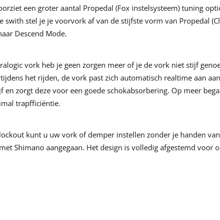
oorziet een groter aantal Propedal (Fox instelsysteem) tuning opt
e swith stel je je voorvork af van de stijfste vorm van Propedal
naar Descend Mode.
alogic vork heb je geen zorgen meer of je de vork niet stijf genoeg
id tijdens het rijden, de vork past zich automatisch realtime aan 
ijf en zorgt deze voor een goede schokabsorbering. Op meer beg
imal trapfficiëntie.
ockout kunt u uw vork of demper instellen zonder je handen van 
et Shimano aangegaan. Het design is volledig afgestemd voor