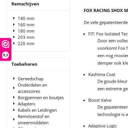
Remschijven
FOX RACING SHOX M
140 mm
De vele gepatenteerd
160 mm
180 mm
FIT: Fox Isolated T
203 mm
Door een volled
220 mm
voorkomt Fox he
9,3
een nog mooiere
demper ook klei
Toebehoren
Kashima Coat
Gereedschap
De goude kleur
Onderdelen en
een extreme ge
accessoires
Borgpennen en boutjes
Boost Valve
Adapters
De gepatenteerd
Kabels en Leidingen
technologie is
Remvloeistof en
smeermiddelen
Adaptive Logic