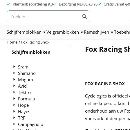
Cookievoorkeuren zijn beschikbaar. Kies instellingen of sta alle c
Klantenbeoordeling 9,3
Bezorging NL/BE €3,95
Gratis vanaf €4
Zoeken
Schijfremblokken
Velgremblokken
Remschijven
Toebeh
Home
/
Fox Racing Shox
Fox Racing S
Schijfremblokken
Sram
Shimano
Magura
FOX RACING SHOX
Avid
Tektro
Cyclelogics is offici
Formula
online kopen. U kunt bi
Hope
onderhoud aan uw Fox 
Hayes
TRP
voorvork of demper na
Campagnolo