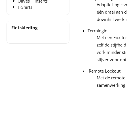
Olives + Inserts
Adaptic Logic v
T-Shirts
één draai aan d
downhill werk 
Fietskleding
Terralogic
Met een Fox terr
zelf de stijfhe
vork minder st
stijver voor opt
Remote Lockout
Met de remote l
samenwerking m