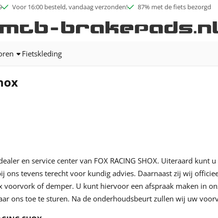
ookies toe.
9
Voor 16:00 besteld, vandaag verzonden!
87% met de fiets bezorgd
oren
Fietskleding
hox
eel dealer en service center van FOX RACING SHOX. Uiteraard kunt
j ons tevens terecht voor kundig advies. Daarnaast zij wij officie
voorvork of demper. U kunt hiervoor een afspraak maken in onz
ar ons toe te sturen. Na de onderhoudsbeurt zullen wij uw voor