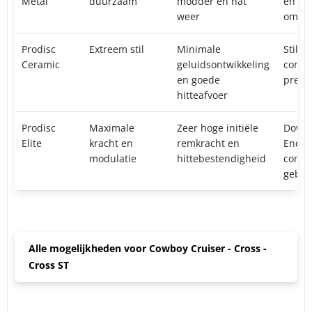
Metal
duurzaam
modder en nat
en mo
weer
omsta
Prodisc
Extreem stil
Minimale
Stilte
Ceramic
geluidsontwikkeling
consi
en goede
presta
hitteafvoer
Prodisc
Maximale
Zeer hoge initiële
Downh
Elite
kracht en
remkracht en
Endur
modulatie
hittebestendigheid
compe
gebru
Alle mogelijkheden voor Cowboy Cruiser - Cross -
Cross ST