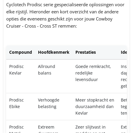
Cyclotech Prodisc serie gespecialiseerde oplossingen voor
elke rijstijl. Hieronder een kort overzicht van de andere
opties die eveneens geschikt zijn voor jouw Cowboy
Cruiser - Cross - Cross ST remmen:
Compound
Hoofdkenmerk
Prestaties
Ideaa
Prodisc
Allround
Goede remkracht,
Insta
Kevlar
balans
redelijke
dageli
levensduur
recrea
gebru
Prodisc
Verhoogde
Meer stopkracht en
Beter
Ebike
belasting
duurzaamheid dan
tegen
Kevlar
tempe
Prodisc
Extreem
Zeer slijtvast in
Extre