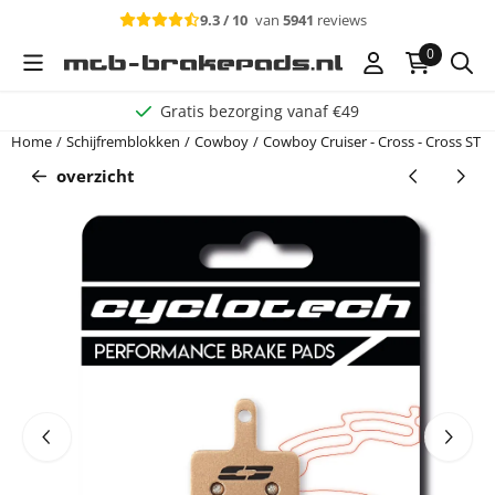
Cookievoorkeuren zijn beschikbaar. Kies instellingen of sta alle c
9.3 / 10
van
5941
reviews
0
Gratis bezorging vanaf €49
Home
/
Schijfremblokken
/
Cowboy
/
Cowboy Cruiser - Cross - Cross ST
/
overzicht