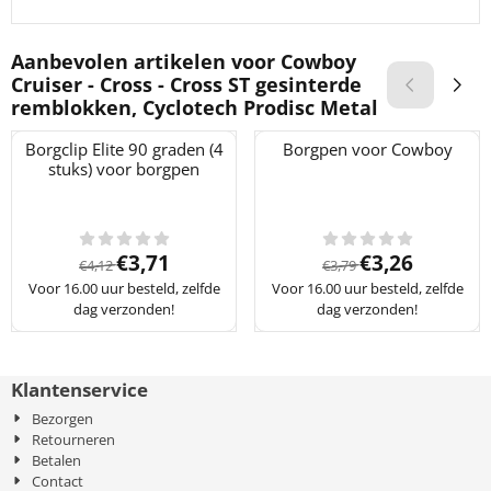
Aanbevolen artikelen voor
Cowboy
Cruiser - Cross - Cross ST gesinterde
remblokken, Cyclotech Prodisc Metal
Borgclip Elite 90 graden (4
Borgpen voor Cowboy
stuks) voor borgpen
Van 4,12 voor 3,71
Van 3,79 voor 3
€3,71
€3,26
€4,12
€3,79
Voor 16.00 uur besteld, zelfde
Voor 16.00 uur besteld, zelfde
dag verzonden!
dag verzonden!
Klantenservice
Bezorgen
Retourneren
Betalen
Contact