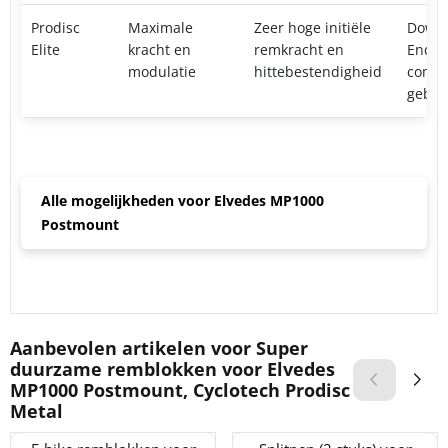
Prodisc
Maximale
Zeer hoge initiële
Downh
Elite
kracht en
remkracht en
Endur
modulatie
hittebestendigheid
compe
gebru
Alle mogelijkheden voor Elvedes MP1000
Postmount
Aanbevolen artikelen voor
Super
duurzame remblokken voor Elvedes
MP1000 Postmount, Cyclotech Prodisc
Metal