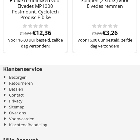
E-bike remblokken voor
Splitpen (2 stuks) voor
Elvedes MP1000
Elvedes remmen
Postmount. Cyclotech
Prodisc E-bike
Van 14,01 voor 12,36
Van 3,88 voor 3
€12,36
€3,26
€14,01
€3,88
Voor 16.00 uur besteld, zelfde
Voor 16.00 uur besteld, zelfde
dag verzonden!
dag verzonden!
Klantenservice
Bezorgen
Retourneren
Betalen
Contact
Privacy
Sitemap
Over ons
Voorwaarden
Klachtenafhandeling
Mijn Account