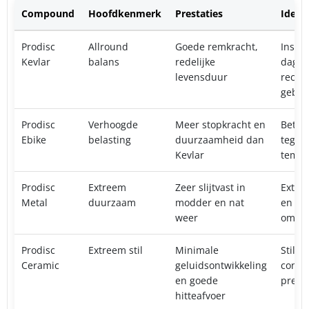
Compound
Hoofdkenmerk
Prestaties
Ideaa
Prodisc
Allround
Goede remkracht,
Insta
Kevlar
balans
redelijke
dageli
levensduur
recrea
gebru
Prodisc
Verhoogde
Meer stopkracht en
Beter
Ebike
belasting
duurzaamheid dan
tegen
Kevlar
tempe
Prodisc
Extreem
Zeer slijtvast in
Extre
Metal
duurzaam
modder en nat
en mo
weer
omsta
Prodisc
Extreem stil
Minimale
Stilte
Ceramic
geluidsontwikkeling
consi
en goede
presta
hitteafvoer