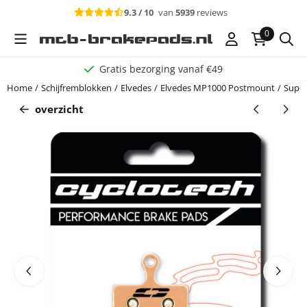
Cookievoorkeuren zijn beschikbaar. Kies instellingen of sta alle c
9.3 / 10
van
5939
reviews
0
Gratis bezorging vanaf €49
Home
/
Schijfremblokken
/
Elvedes
/
Elvedes MP1000 Postmount
/
Super
overzicht