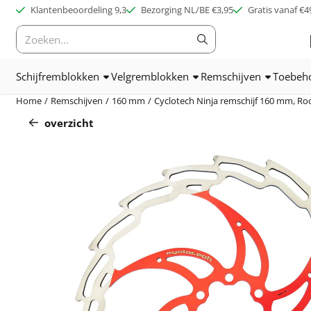
Cookievoorkeuren zijn beschikbaar. Kies instellingen of sta alle c
Klantenbeoordeling 9,3
Bezorging NL/BE €3,95
Gratis vanaf €4
Zoeken
Schijfremblokken
Velgremblokken
Remschijven
Toebeh
Home
/
Remschijven
/
160 mm
/
Cyclotech Ninja remschijf 160 mm, Ro
overzicht