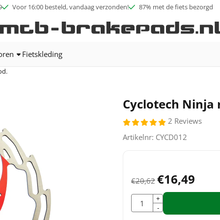
ookies toe.
9
Voor 16:00 besteld, vandaag verzonden!
87% met de fiets bezorgd
oren
Fietskleding
od.
Cyclotech Ninja
2 Reviews
Artikelnr:
CYCD012
€
16,49
€
20,62
Aantal
+
-