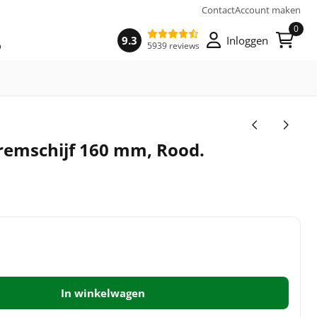
Contact
Account maken
0
9.3
Inloggen
5939 reviews
 remschijf 160 mm, Rood.
In winkelwagen