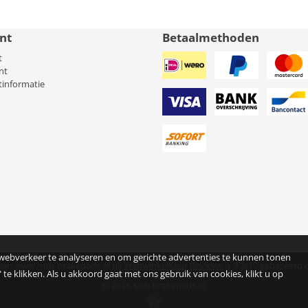
nt
Betaalmethoden
t
nt
tinformatie
 webverkeer te analyseren en om gerichte advertenties te kunnen tonen
van www.mtb-brakepads.nl bij
WebwinkelKeur Reviews
is 9.3/10 gebaseerd 
 te klikken. Als u akkoord gaat met ons gebruik van cookies, klikt u op
©
2026
Mtb-brakepads.nl