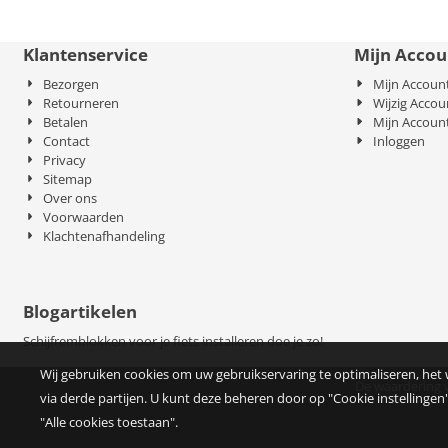
Klantenservice
Mijn Accou
Bezorgen
Mijn Accoun
Retourneren
Wijzig Accou
Betalen
Mijn Accoun
Contact
Inloggen
Privacy
Sitemap
Over ons
Voorwaarden
Klachtenafhandeling
Blogartikelen
Schijfremblokken voor je fiets installeren doe je zo!
Wij gebruiken cookies om uw gebruikservaring te optimaliseren, het
De waardering 
via derde partijen. U kunt deze beheren door op "Cookie instellingen"
"Alle cookies toestaan".