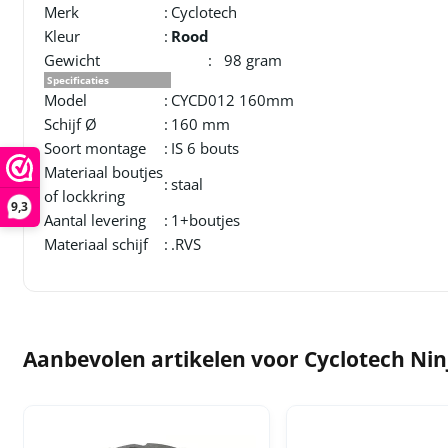
Merk
:
Cyclotech
Kleur
:
Rood
Gewicht : 98 gram
Specificaties
Model
:
CYCD012 160mm
Schijf Ø
:
160 mm
Soort montage
:
IS 6 bouts
Materiaal boutjes
:
staal
of lockkring
9,3
Aantal levering
:
1+boutjes
Materiaal schijf
:
.RVS
Aanbevolen artikelen voor
Cyclotech Nin