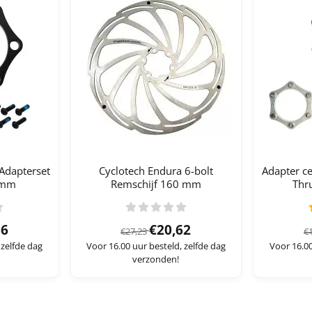
Adapterset
Cyclotech Endura 6-bolt
Adapter ce
 mm
Remschijf 160 mm
Thru
0,62 voor 12,36
Van 27,23 voor 20,62
36
€20,62
€27,23
€
 zelfde dag
Voor 16.00 uur besteld, zelfde dag
Voor 16.00
verzonden!