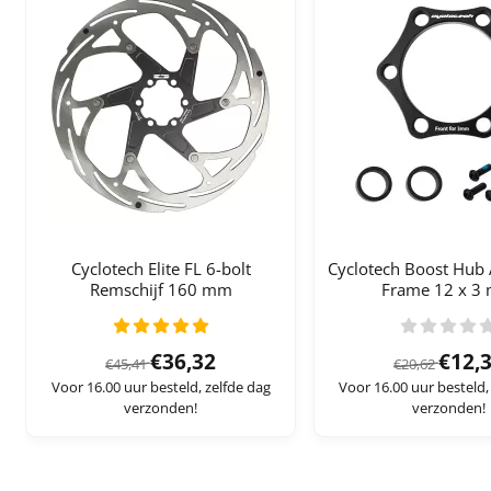
Cyclotech Elite FL 6-bolt
Cyclotech Boost Hub 
Remschijf 160 mm
Frame 12 x 3
Van 45,41 voor 36,32
Van 2
€36,32
€12,
€45,41
€20,62
Voor 16.00 uur besteld, zelfde dag
Voor 16.00 uur besteld,
verzonden!
verzonden!