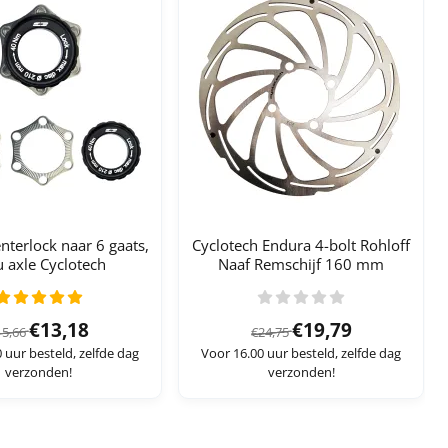
nterlock naar 6 gaats,
Cyclotech Endura 4-bolt Rohloff
 axle Cyclotech
Naaf Remschijf 160 mm
Van 15,66 voor 13,18
Van 24,75 voor 19,7
€13,18
€19,79
15,66
€24,75
 uur besteld, zelfde dag
Voor 16.00 uur besteld, zelfde dag
verzonden!
verzonden!