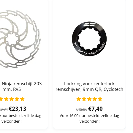
 Ninja remschijf 203
Lockring voor centerlock
mm, RVS
remschijven, 9mm QR, Cyclotech
Van 29,74 voor 23,13
Van 12,36 voor 7,40
€23,13
€7,40
29,74
€12,36
 uur besteld, zelfde dag
Voor 16.00 uur besteld, zelfde dag
verzonden!
verzonden!