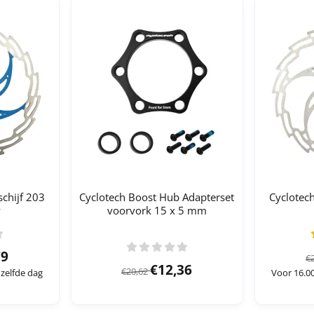
schijf 203
Cyclotech Boost Hub Adapterset
Cyclotech
w
voorvork 15 x 5 mm
3,05 voor 24,79
79
€
Van 20,62 voor 12,36
€12,36
€20,62
 zelfde dag
Voor 16.00