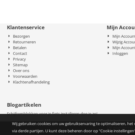
Klantenservice
Mijn Accou
Bezorgen
Mijn Accoun
Retourneren
Wijzig Accou
Betalen
Mijn Accoun
Contact
Inloggen
Privacy
Sitemap
Over ons
Voorwaarden
Klachtenafhandeling
Blogartikelen
Schijfremblokken voor je fiets installeren doe je zo!
Wij gebruiken cookies om uw gebruikservaring te optimaliseren, het
De waardering 
via derde partijen. U kunt deze beheren door op "Cookie instellingen"