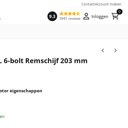
Contact
Account maken
0
9.3
Inloggen
5941 reviews
FL 6-bolt Remschijf 203 mm
 Rotor eigenschappen
den