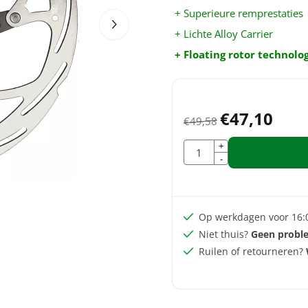
+ Superieure remprestaties
+ Lichte Alloy Carrier
+ Floating rotor technolo
€
47,10
€
49,58
Aantal
+
-
Op werkdagen voor 16:
Niet thuis?
Geen probl
Ruilen of retourneren?