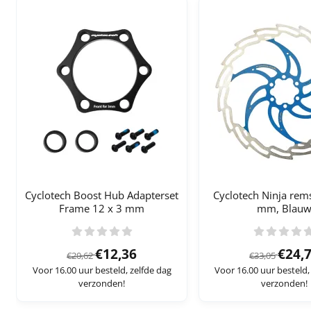
Cyclotech Boost Hub Adapterset
Cyclotech Ninja rem
Frame 12 x 3 mm
mm, Blau
Van 20,62 voor 12,36
Van 3
€12,36
€24,
€20,62
€33,05
Voor 16.00 uur besteld, zelfde dag
Voor 16.00 uur besteld,
verzonden!
verzonden!