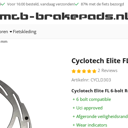
ookies toe.
9
Voor 16:00 besteld, vandaag verzonden!
87% met de fiets bezorgd
oren
Fietskleding
03 mm
Cyclotech Elite 
2 Reviews
Artikelnr:
CYCLD303
Cyclotech Elite FL 6-bolt
+ 6 bolt compatible
+ Uci approved
+ Afgeronde veiligheidsran
+ Wear indicators