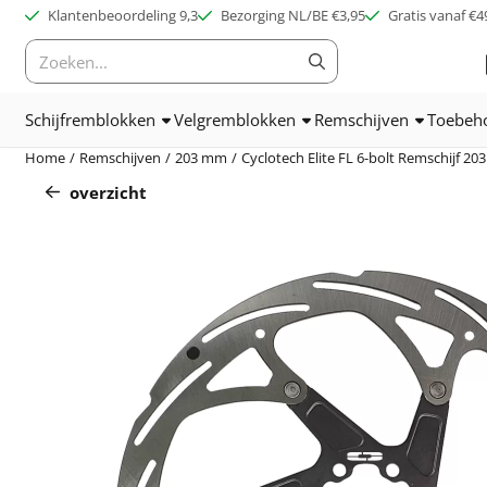
Cookievoorkeuren zijn beschikbaar. Kies instellingen of sta alle c
Klantenbeoordeling 9,3
Bezorging NL/BE €3,95
Gratis vanaf €4
Zoeken
Schijfremblokken
Velgremblokken
Remschijven
Toebeh
Home
/
Remschijven
/
203 mm
/
Cyclotech Elite FL 6-bolt Remschijf 2
overzicht