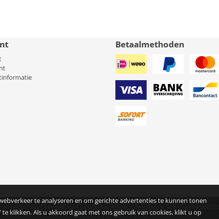
nt
Betaalmethoden
t
nt
tinformatie
 webverkeer te analyseren en om gerichte advertenties te kunnen tonen
van www.mtb-brakepads.nl bij
WebwinkelKeur Reviews
is 9.3/10 gebaseerd 
 te klikken. Als u akkoord gaat met ons gebruik van cookies, klikt u op