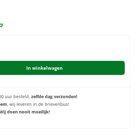
gy
In winkelwagen
00 uur besteld,
zelfde dag verzonden!
eem
, wij leveren in de brievenbus!
Wij doen nooit moeilijk!