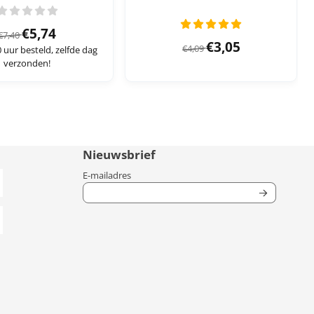
Van 7,40 voor 5,74
€5,74
€7,40
Van 4,09 voor 3,05
€3,05
€4,09
 uur besteld, zelfde dag
verzonden!
Nieuwsbrief
Vul je e-mailadres in voor de nieuwsbrief
E-mailadres