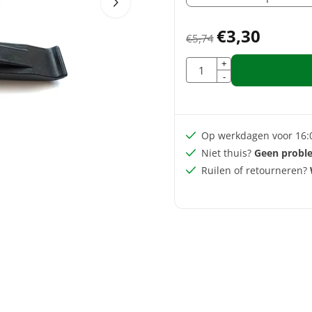
€
3,30
€
5,74
Aantal
+
-
Op werkdagen voor 16:
Niet thuis?
Geen probl
Ruilen of retourneren?