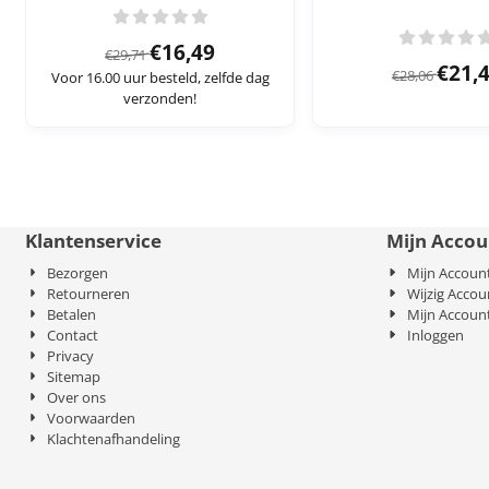
Van 29,71 voor 16,49
€16,49
€29,71
Van 2
€21,
€28,06
Voor 16.00 uur besteld, zelfde dag
verzonden!
Klantenservice
Mijn Accou
Bezorgen
Mijn Accoun
Retourneren
Wijzig Accou
Betalen
Mijn Accoun
Contact
Inloggen
Privacy
Sitemap
Over ons
Voorwaarden
Klachtenafhandeling