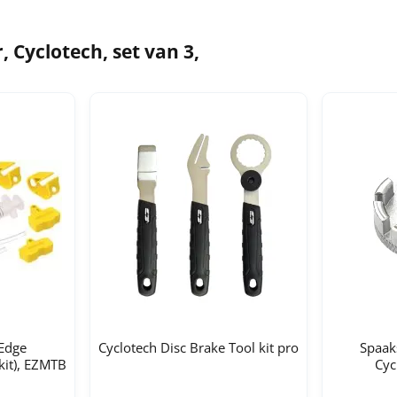
 Cyclotech, set van 3,
Edge
Cyclotech Disc Brake Tool kit pro
Spaak
kit), EZMTB
Cyc