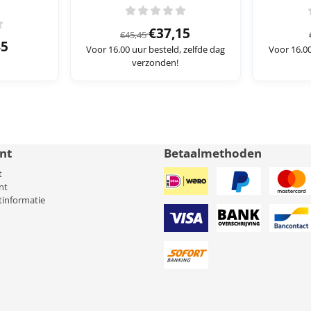
Van 45,45 voor 37,15
€37,15
€45,45
8,06 voor 21,45
45
Voor 16.00 uur besteld, zelfde dag
Voor 16.00
verzonden!
nt
Betaalmethoden
t
nt
tinformatie