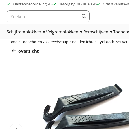
Cookievoorkeuren zijn beschikbaar. Kies instellingen of sta alle c
Klantenbeoordeling 9,3
Bezorging NL/BE €3,95
Gratis vanaf €4
Zoeken
Schijfremblokken
Velgremblokken
Remschijven
Toebeh
Home
/
Toebehoren
/
Gereedschap
/
Bandenlichter, Cyclotech, set van 
overzicht