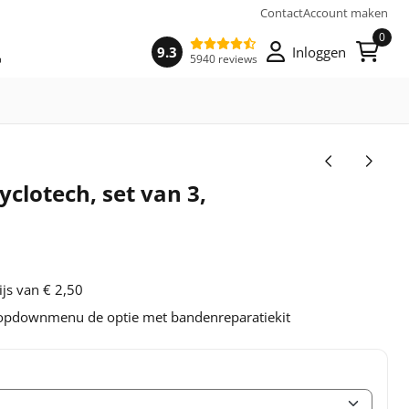
Contact
Account maken
0
9.3
Inloggen
5940 reviews
yclotech, set van 3,
ijs van € 2,50
dropdownmenu de optie met bandenreparatiekit