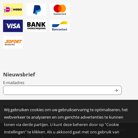
Nieuwsbrief
Vul je e-mailadres in voor de nieuwsbrief
E-mailadres
Blogartikelen
Wij gebruiken cookies om uw gebruikservaring te optimaliseren, het
Schijfremblokken voor je fiets installeren doe je zo!
webverkeer te analyseren en om gerichte advertenties te kunnen
tonen via derde partijen. U kunt deze beheren door op "Cookie
De waardering van www.mtb-brakepads.nl bij
WebwinkelKeur
instellingen" te klikken. Als u akkoord gaat met ons gebruik van
Reviews
is 9.3/10 gebaseerd op 5942 reviews.