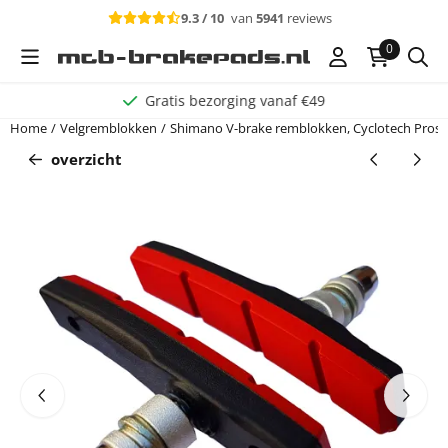
Cookievoorkeuren zijn beschikbaar. Kies instellingen of sta alle c
9.3 / 10
van
5941
reviews
0
Gratis bezorging vanaf €49
Home
/
Velgremblokken
/
Shimano V-brake remblokken, Cyclotech Prosto
overzicht